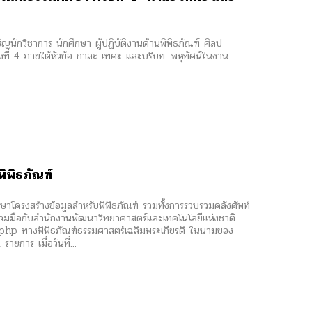
ญนักวิชาการ นักศึกษา ผู้ปฏิบัติงานด้านพิพิธภัณฑ์ ศิลป
งที่ 4 ภายใต้หัวข้อ กาละ เทศะ และบริบท: พหุทัศน์ในงาน
ิพิธภัณฑ์
าโครงสร้างข้อมูลสำหรับพิพิธภัณฑ์ รวมทั้งการรวบรวมคลังศัพท์
ร่วมมือกับสำนักงานพัฒนาวิทยาศาสตร์และเทคโนโลยีแห่งชาติ
hp ทางพิพิธภัณฑ์ธรรมศาสตร์เฉลิมพระเกียรติ ในนามของ
ยการ เมื่อวันที่...