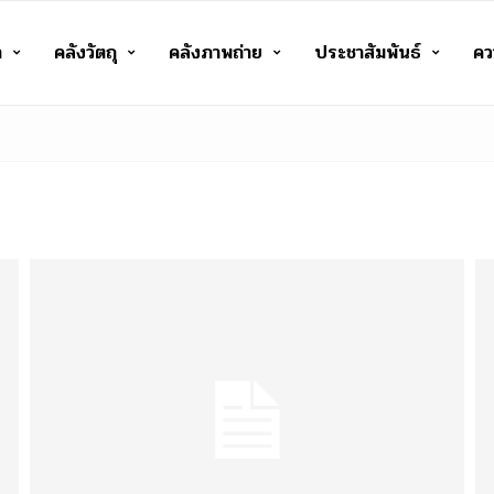
า
คลังวัตถุ
คลังภาพถ่าย
ประชาสัมพันธ์
ควา