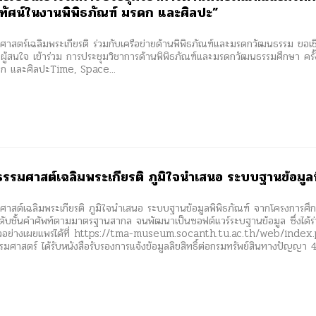
ุทัศน์ในงานพิพิธภัณฑ์ มรดก และศิลปะ”
ศาสตร์เฉลิมพระเกียรติ ร่วมกับเครือข่ายด้านพิพิธภัณฑ์และมรดกวัฒนธรรม ขอเชิ
ู้สนใจ เข้าร่วม การประชุมวิชาการด้านพิพิธภัณฑ์และมรดกวัฒนธรรมศึกษา ครั้
ดก และศิลปะTime, Space...
ธรรมศาสต์เฉลิมพระเกียรติ ภูมิใจนำเสนอ ระบบฐานข้อมูลพ
มศาสต์เฉลิมพระเกียรติ ภูมิใจนำเสนอ ระบบฐานข้อมูลพิพิธภัณฑ์ จากโครงการศึกษ
ะดับชั้นคำศัพท์ตามมาตรฐานสากล จนพัฒนาเป็นซอฟต์แวร์ระบฐานข้อมูล ซึ่งได้
วอย่างเผยแพร่ได้ที่ https://tma-museum.socanth.tu.ac.th/web/index.p
มศาสตร์ ได้รับหนังสือรับรองการแจ้งข้อมูลลิขสิทธิ์ต่อกรมทรัพย์สินทางปัญญา 4 รา