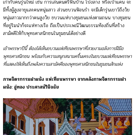
เก่ากับคนรุ่นใหม่ เช่น การเล่นดนตรีพื้นบ้าน โปงลาง หรือเป่าแคน จะ
มีทั้งผู้สูงอายุและคนหนุ่มสาว ส่วนขบวนฟ้อนรำ จะมีเด็กรุ่นเยาว์ถึงวัย
หนุ่มสาวมากกว่าคนสูงวัย ขบวนแห่บางชุมชนแห่งตามถนน บางชุมชน
ที่อยู่ริมนำก็จะแห่ทางเรือ ถือเป็นประเพณีวัฒนธรรมท้องถิ่นที่สร้าง
สามัคคีให้กับพุทธศาสนิกชนในชุมชนได้อย่างดี
เข้าพรรษาปีนี้ ต้องได้เห็นขบวนแห่เทียนพรรษาที่สวยงามอลังการฝีมือ
พุทธศาสนิกชน พร้อมกับความสนุกสนามครื้นเครงในขบวนแห่เทียนพรรษา
ที่แสดงให้เห็นถึงพลังความสามัคคีของพุทธศาสนิกชนในชุมชนสักแห่ง
ภาพจิตรกรรมฝาผนัง แห่เทียนพรรษา จากคลังภาพจิตรกรรมฝา
ผนัง: อู่ทอง ประศาสน์วินิจฉัย