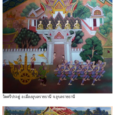
วัดศรีประดู่ อ.เมืองอุบลราชธานี จ.อุบลราชธานี