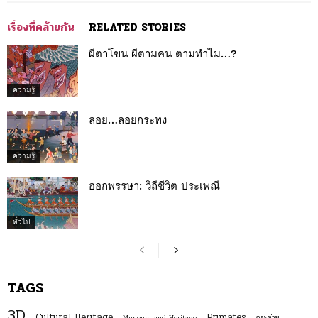
เรื่องที่คล้ายกัน
RELATED STORIES
ผีตาโขน ผีตามคน ตามทำไม…?
ความรู้
ลอย…ลอยกระทง
ความรู้
ออกพรรษา: วิถีชีวิต ประเพณี
ทั่วไป
TAGS
3D
Cultural Heritage
Primates
Museum and Heritage
กระต่าย