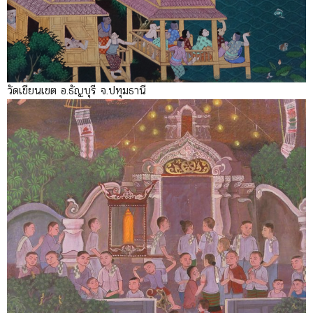
วัดเขียนเขต อ.ธัญบุรี จ.ปทุมธานี