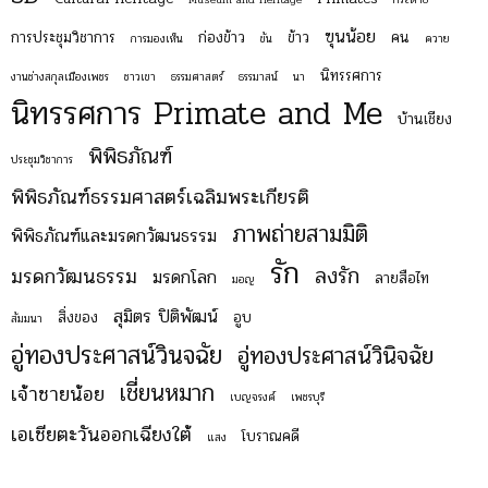
ฃุนน้อย
การประชุมวิชาการ
ก่องข้าว
ข้าว
คน
การมองเห็น
ขัน
ควาย
นิทรรศการ
งานช่างสกุลเมืองเพชร
ชาวเขา
ธรรมศาสตร์
ธรรมาสน์
นา
นิทรรศการ Primate and Me
บ้านเชียง
พิพิธภัณฑ์
ประชุมวิชาการ
พิพิธภัณฑ์ธรรมศาสตร์เฉลิมพระเกียรติ
ภาพถ่ายสามมิติ
พิพิธภัณฑ์และมรดกวัฒนธรรม
รัก
ลงรัก
มรดกวัฒนธรรม
มรดกโลก
ลายสือไท
มอญ
สุมิตร ปิติพัฒน์
สิ่งของ
อูบ
สัมมนา
อู่ทองประศาสน์วินจฉัย
อู่ทองประศาสน์วินิจฉัย
เชี่ยนหมาก
เจ้าชายน้อย
เบญจรงค์
เพชรบุรี
เอเชียตะวันออกเฉียงใต้
โบราณคดี
แสง