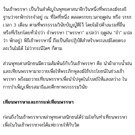
วันเข้าพรรษา เป็นวันสำคัญในพุทธศาสนาอีกวันหนึ่งที่พระสงฆ์จะอธิ
ฐานว่าจะพักประจำอยู่ ณ ที่ใดที่หนึ่ง ตลอดระยะเวลาฤดูฝน หรือ ระยะ
เวลา 3 เดือน ตามที่พระธรรมวินัยบัญญัติไว้ โดยไม่ไปค้างแรมที่อื่น
หรือที่เรียกโดยทั่วไปว่า จำพรรษา (“พรรษา” แปลว่า ฤดูฝน “จำ” แปล
ว่า พักอยู่) พิธีเข้าพรรษานี้ ถือเป็นข้อปฏิบัติสำหรับพระสงฆ์โดยตรง
ละเว้นไม่ได้ ไม่ว่ากรณีใดๆ ก็ตาม
ส่วนพุทธศาสนิกชนมีความสัมพันธ์กับวันเข้าพรรษา คือ นำผ้าอาบน้ำฝน
และเทียนพรรษามาถวายเพื่อให้พระภิกษุสงฆ์ใช้ประโยชน์ในช่วงเข้า
พรรษา พร้อมถวายเทียนพรรษาเพื่อนำไปจุดในโบสถ์ให้แสงสว่าง ใน
การบำเพ็ญเพียรสมาธิและศึกษาพระธรรมวินัย
เทียนพรรษาและการแห่เทียนพรรษา
ก่อนถึงวันเข้าพรรษาเหล่าพุทธศาสนิกชนได้ร่วมใจกันทำเทียนพรรษา
เพื่อในวันเข้าพรรษาจะได้แห่ถวายให้กับวัด