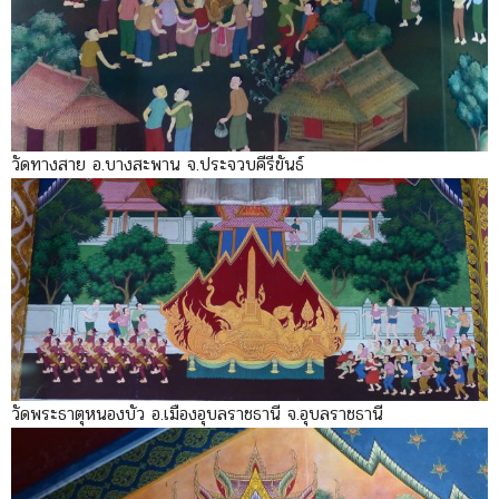
วัดทางสาย อ.บางสะพาน จ.ประจวบคีรีขันธ์
วัดพระธาตุหนองบัว อ.เมืองอุบลราชธานี จ.อุบลราชธานี