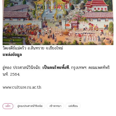
วัดเจดีย์แม่ครัว อ.สันทราย จ.เชียงใหม่
แหล่งข้อมูล
อู่ทอง ประศาสน์วินิจฉัย.
เป็นคนไทยทั้งที.
กรุงเทพฯ: คอมแพคท์พริ
นท์. 2564.
www.culture.ru.ac.th
แท็ก
อู่ทองประศาสน์วินิจฉัย
เข้าพรรษา
แห่เทียน