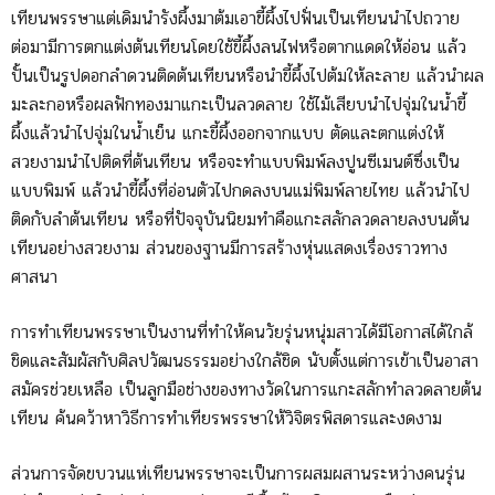
เทียนพรรษาแต่เดิมนำรังผึ้งมาต้มเอาขี้ผึ้งไปฟั่นเป็นเทียนนำไปถวาย
ต่อมามีการตกแต่งต้นเทียนโดยใช้ขี้ผึ้งลนไฟหรือตากแดดให้อ่อน แล้ว
ปั้นเป็นรูปดอกลำดวนติดต้นเทียนหรือนำขี้ผึ้งไปต้มให้ละลาย แล้วนำผล
มะละกอหรือผลฟักทองมาแกะเป็นลวดลาย ใช้ไม้เสียบนำไปจุ่มในน้ำขี้
ผึ้งแล้วนำไปจุ่มในน้ำเย็น แกะขี้ผึ้งออกจากแบบ ตัดและตกแต่งให้
สวยงามนำไปติดที่ต้นเทียน หรือจะทำแบบพิมพ์ลงปูนซีเมนต์ซึ่งเป็น
แบบพิมพ์ แล้วนำขี้ผึ้งที่อ่อนตัวไปกดลงบนแม่พิมพ์ลายไทย แล้วนำไป
ติดกับลำต้นเทียน หรือที่ปัจจุบันนิยมทำคือแกะสลักลวดลายลงบนต้น
เทียนอย่างสวยงาม ส่วนของฐานมีการสร้างหุ่นแสดงเรื่องราวทาง
ศาสนา
การทำเทียนพรรษาเป็นงานที่ทำให้คนวัยรุ่นหนุ่มสาวได้มีโอกาสได้ใกล้
ชิดและสัมผัสกับศิลปวัฒนธรรมอย่างใกล้ชิด นับตั้งแต่การเข้าเป็นอาสา
สมัครช่วยเหลือ เป็นลูกมือช่างของทางวัดในการแกะสลักทำลวดลายต้น
เทียน ค้นคว้าหาวิธีการทำเทียรพรรษาให้วิจิตรพิสดารและงดงาม
ส่วนการจัดขบวนแห่เทียนพรรษาจะเป็นการผสมผสานระหว่างคนรุ่น