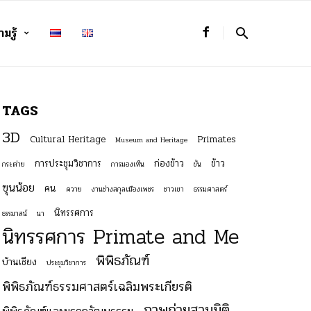
มรู้
TAGS
3D
Cultural Heritage
Primates
Museum and Heritage
การประชุมวิชาการ
ก่องข้าว
ข้าว
กระต่าย
การมองเห็น
ขัน
ฃุนน้อย
คน
ควาย
งานช่างสกุลเมืองเพชร
ชาวเขา
ธรรมศาสตร์
นิทรรศการ
ธรรมาสน์
นา
นิทรรศการ Primate and Me
พิพิธภัณฑ์
บ้านเชียง
ประชุมวิชาการ
พิพิธภัณฑ์ธรรมศาสตร์เฉลิมพระเกียรติ
ภาพถ่ายสามมิติ