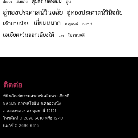
สุมิตร ปิติพัฒน์
สิ่งของ
อูบ
สัมมนา
อู่ทองประศาสน์วินจฉัย
อู่ทองประศาสน์วินิจฉัย
เชี่ยนหมาก
เจ้าชายน้อย
เบญจรงค์
เพชรบุรี
เอเชียตะวันออกเฉียงใต้
โบราณคดี
แสง
ติดต่อ
พิพิธภัณฑ์ธรรมศาสตร์เฉลิมพระเกียรติ
99 ม.18 ถ.พหลโยธิน ต.คลองหนึ่ง
อ.คลองหลวง จ.ปทุมธานี 12121
โทรศัพท์ 0 2696 6610 หรือ 12-13
แฟกซ์ 0 2696 6615