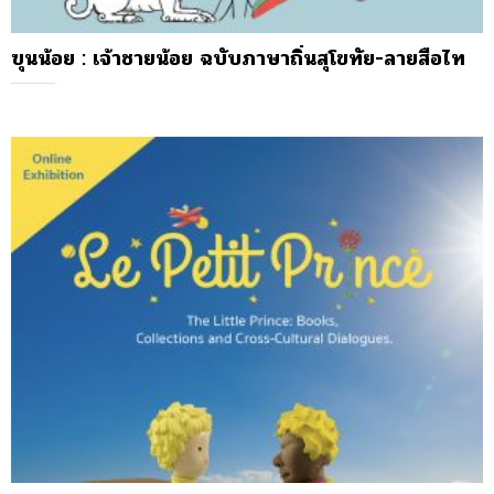
ฃุนน้อย : เจ้าชายน้อย ฉบับภาษาถิ่นสุโขทัย-ลายสือไท