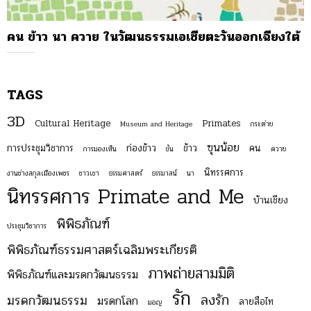
คน ข้าว นา ควาย ในวัฒนธรรมเอเชียตะวันออกเฉียงใต้
TAGS
3D
Cultural Heritage
Primates
Museum and Heritage
กระต่าย
ฃุนน้อย
การประชุมวิชาการ
ก่องข้าว
ข้าว
คน
การมองเห็น
ขัน
ควาย
นิทรรศการ
งานช่างสกุลเมืองเพชร
ชาวเขา
ธรรมศาสตร์
ธรรมาสน์
นา
นิทรรศการ Primate and Me
บ้านเชียง
พิพิธภัณฑ์
ประชุมวิชาการ
พิพิธภัณฑ์ธรรมศาสตร์เฉลิมพระเกียรติ
ภาพถ่ายสามมิติ
พิพิธภัณฑ์และมรดกวัฒนธรรม
รัก
ลงรัก
มรดกวัฒนธรรม
มรดกโลก
ลายสือไท
มอญ