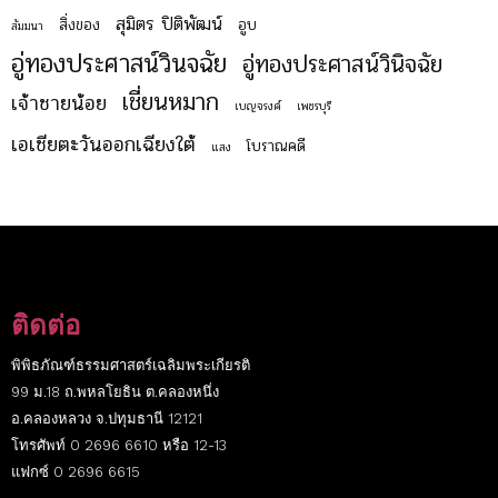
สุมิตร ปิติพัฒน์
สิ่งของ
อูบ
สัมมนา
อู่ทองประศาสน์วินจฉัย
อู่ทองประศาสน์วินิจฉัย
เชี่ยนหมาก
เจ้าชายน้อย
เบญจรงค์
เพชรบุรี
เอเชียตะวันออกเฉียงใต้
โบราณคดี
แสง
ติดต่อ
พิพิธภัณฑ์ธรรมศาสตร์เฉลิมพระเกียรติ
99 ม.18 ถ.พหลโยธิน ต.คลองหนึ่ง
อ.คลองหลวง จ.ปทุมธานี 12121
โทรศัพท์ 0 2696 6610 หรือ 12-13
แฟกซ์ 0 2696 6615