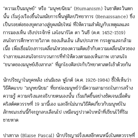
“ความเป็นมนุษย์” หรือ “มนุษยนิยม” (Humanism) ในชาติตะวันตก
นั้น เริ่มรุ่งเรืองขึ้นในสมัยการฟื้นฟูศิลปวิทยาการ (Renaissance) ซึ่ง
เป็นรอยต่อของยุคกลางสู่ยุคสมัยใหม่ ที่ให้ความสำคัญกับเหตุผลและ
การมองเห็น เชิงประจักษ์ เลโอนาร์โด ดา วินชี (ค.ศ. 1452-1519)
สนใจการศึกษากายวิภาค ของเส้นเอ็น เส้นประสาท กระดูกและกล้าม
เนื้อ เพื่อเชื่อมโยงการเคลื่อนไหวของความคิดเข้ากับความเคลื่อนไหวของ
ร่างกายและสนใจกระบวนการที่ทำให้ดวงตามองเห็นภาพ เขาสนใจ
“ขนาดของมนุษย์เชิงสากล” ที่ผูกโยงศิลปะกับวิทยาศาสตร์เข้าด้วยกัน
นักปรัชญาในยุคหลัง เช่นมิเชล ฟูโกต์ (ค.ศ. 1926-1984) ชี้ให้เห็นว่า
วิธีคิดแบบ “มนุษยนิยม” ที่ยกย่องมนุษย์ว่ามีความสามารถในการสร้าง
ความรู้ ความจริงและอธิบายตนเองนั้น เริ่มเกิดขึ้นอย่างชัดเจนเมื่อต้น
คริสต์ศตวรรษที่ 19 มานี้เอง และอีกไม่นานวิธีคิดเกี่ยวกับมนุษย์ใน
ลักษณะเช่นนี้ก็จะถูกลบเลือนไป เหมือนรูปวาดใบหน้าที่เขียนไว้ที่ริม
ชายหาด
ปาสกาล (Blaise Pascal) นักปรัชญาฝรั่งเศสอีกคนหนึ่งในศตวรรษที่