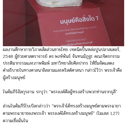
ผลงานศึกษากายวิภาคสัดส่วนชายไทย เทคนิคปั้นหล่อปูนปลาสเตอร์,
2548 ผู้ช่วยศาสตราจารย์ ดร.พงษ์พันธ์ จันทนมัฏฐะ คณะจิตรกรรม
ประติมากรรมและภาพพิมพ์ มหาวิทยาลัยศิลปากร ให้ยืมจัดแสดง
คำอธิบายในทางศาสนาอิสลามและคริสต์ศาสนา กล่าวไว้ว่า พระเจ้าคือ
ผู้สร้างมนุษย์
ในคัมภีร์อัลกุรอาน ระบุว่า “พระองค์คือผู้ทรงสร้างพวกท่านจากธุลี”
ส่วนในคัมภีร์ไบเบิลกล่าวว่า “พระเจ้าได้ทรงสร้างมนุษย์ตามพระฉายา
ตามพระฉายาของพระเจ้า พระองค์ได้ทรงสร้างมนุษย์” (โมเสส 1.27)
ความเชื่อมั่นใน