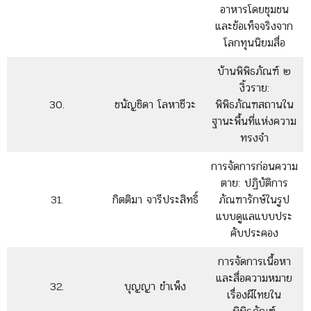
อาหารโดยชุมชน
และข้อเท็จจริงจาก
โลกทุนนิยมสื่อ
บ้านพิพิธภัณฑ์ ๒
งิ้วราย:
30.
ชนัญชิดา โลหาชีวะ
พิพิธภัณฑสถานใน
ฐานะพื้นที่แห่งความ
ทรงจำ
การจัดการก่อนความ
ตาย: ปฏิบัติการ
31.
กิตติมา จารีประสิทธิ์
ภัณฑารักษ์ในรูป
แบบดูแลแบบประ
คับประคอง
การจัดการเนื้อหา
และสื่อความหมาย
32.
บุญญา ขำเพ็ง
เรื่องผีไทยใน