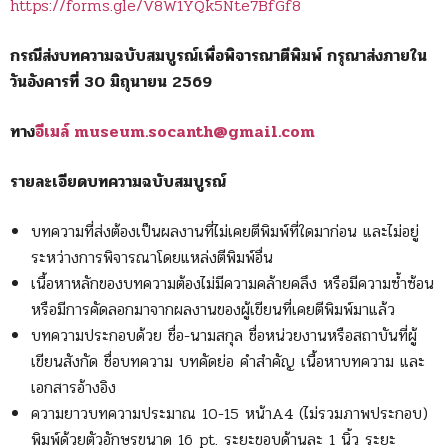
https://forms.gle/V8W1YQk5Nte7BfGf8
กรณีส่งบทความฉบับสมบูรณ์เพื่อพิจารณาตีพิมพ์ กรุณาส่งภายใน
วันอังคารที่ 30 มิถุนายน 2569
ทาง
อีเมล์
museum.socanth@gmail.com
รายละเอียดบทความฉบับสมบูรณ์
บทความที่ส่งต้องเป็นผลงานที่ไม่เคยตีพิมพ์ที่ใดมาก่อน และไม่อยู่
ระหว่างการพิจารณาโดยแหล่งตีพิมพ์อื่น
เนื้อหาหลักของบทความต้องไม่มีความคล้ายคลึง หรือมีความซ้ำซ้อน
หรือมีการคัดลอกมาจากผลงานของผู้เขียนที่เคยตีพิมพ์มาแล้ว
บทความประกอบด้วย ชื่อ-นามสกุล ชื่อหน่วยงานหรือสถาบันที่ผู้
เขียนสังกัด ชื่อบทความ บทคัดย่อ คำสำคัญ เนื้อหาบทความ และ
เอกสารอ้างอิง
ความยาวบทความประมาณ 10-15 หน้าA4 (ไม่รวมภาพประกอบ)
พิมพ์ด้วยตัวอักษรขนาด 16 pt. ระยะขอบด้านละ 1 นิ้ว ระยะ