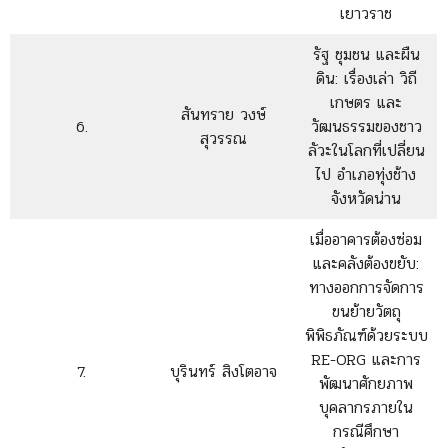
เยาวราช
รัฐ ชุมชน และผืน
ดิน: เรื่องเล่า วิถี
เกษตร และ
สันทราย วงษ์
6.
วัฒนธรรมของชาว
สุวรรณ
ลัวะในโลกที่เปลี่ยน
ไป อำเภอทุ่งช้าง
จังหวัดน่าน
เมื่ออาคารต้องซ่อม
และคลังต้องขยับ:
ทางออกการจัดการ
ขนย้ายวัตถุ
พิพิธภัณฑ์ด้วยระบบ
RE-ORG และการ
7.
บุรินทร์ สิงโตอาจ
พัฒนาศักยภาพ
บุคลากรภายใน
กรณีศึกษา