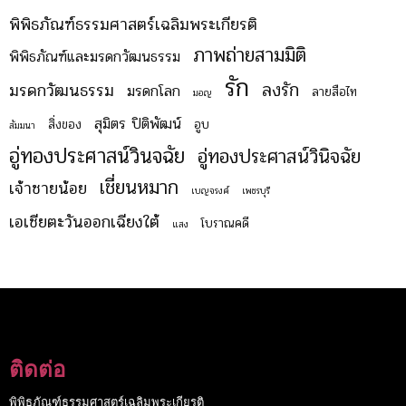
พิพิธภัณฑ์ธรรมศาสตร์เฉลิมพระเกียรติ
ภาพถ่ายสามมิติ
พิพิธภัณฑ์และมรดกวัฒนธรรม
รัก
ลงรัก
มรดกวัฒนธรรม
มรดกโลก
ลายสือไท
มอญ
สุมิตร ปิติพัฒน์
สิ่งของ
อูบ
สัมมนา
อู่ทองประศาสน์วินจฉัย
อู่ทองประศาสน์วินิจฉัย
เชี่ยนหมาก
เจ้าชายน้อย
เบญจรงค์
เพชรบุรี
เอเชียตะวันออกเฉียงใต้
โบราณคดี
แสง
ติดต่อ
พิพิธภัณฑ์ธรรมศาสตร์เฉลิมพระเกียรติ