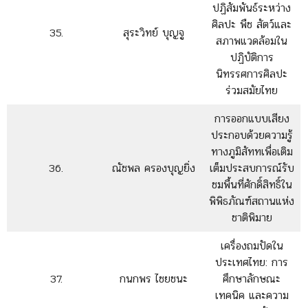
ปฏิสัมพันธ์ระหว่าง
ศิลปะ พืช สัตว์และ
35.
สุระวิทย์ บุญจู
สภาพแวดล้อมใน
ปฏิบัติการ
นิทรรศการศิลปะ
ร่วมสมัยไทย
การออกแบบเสียง
ประกอบด้วยความรู้
ทางภูมิสัททเพื่อเติม
36.
ณัชพล ครองบุญยิ่ง
เต็มประสบการณ์รับ
ชมพื้นที่ศักดิ์สิทธิ์ใน
พิพิธภัณฑ์สถานแห่ง
ชาติพิมาย
เครื่องถมปัดใน
ประเทศไทย: การ
37.
กนกพร ไชยชนะ
ศึกษาลักษณะ
เทคนิค และความ