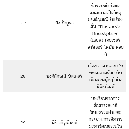
จักรวรรดิบริเตน
และความเป็นวัตถุ
ของอัญมณี ในเรื่อง
27.
มิ่ง ปัญหา
สั้น “The Jew’s
Breastplate”
(1899) โดยเซอร์
อาร์เธอร์ โคนัน ดอย
ล์
เรื่องเล่าจากอาม่าใน
พิพิธตลาดน้อย กับ
28.
นงค์ลักษณ์ บัทเลอร์
เสียงของผู้หญิงใน
พิพิธภัณฑ์
บทเรียนจากการ
สื่อสารรสชาติ
วัฒนธรรมผ่านจอ:
กระบวนการจัดการ
29.
นิธิ วติวุฒิพงศ์
มรดกวัฒนธรรมใน