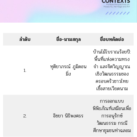
ลำดับ
ชื่อ-นามสกุล
ชื่อบทคัดย่อ
บ้านไม้โบราณร้อยปี:
พื้นที่แห่งความทรง
ทุติยาภรณ์ ภูมิดอน
จำ และจิตวิญญาณ
1.
มิ่ง
เชิงวัฒนธรรมของ
ครอบครัวชาวไทย
เชื้อสายเวียดนาม
การออกแบบ
พิพิธภัณฑ์เสมือนเพื่อ
2.
อิชยา นิธิพงศธร
การอนุรักษ์
วัฒนธรรม กรณี
ศึกษาชุมชนท่าฉลอม