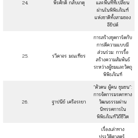
24.
พีรศักดิ์ กลับเกตุ
และพื้นที่ที่เปลี่ยน
ผ่านในพิพิธภัณฑ์
แห่งชาติทั้งสามของ
อียิปต์
การสร้างชุดการ์ดกับ
การตีความแบบมี
ส่วนร่วม: การรื้อ
25.
รวีดาอร มณเฑียร
สร้างความสัมพันธ์
ระหว่างผู้ชมและวัตถุ
พิพิธภัณฑ์
“ตัวตน ผู้คน ชุมชน”:
การจัดการมรดกทาง
26.
ฐาปนีย์ เครือระยา
วัฒนธรรมผ่าน
นิทรรศการใน
พิพิธภัณฑ์วิถีชีวิต
เรื่องเล่าทาง
ประวัติศาสตร์