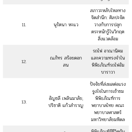
สภาวะหลับใหลทาง
จิตสำนึก: ศิลปะจัด
11.
นุรัตนา หะแว
วางกับการปลุก
ตระหนักรู้ในวิกฤต
สิ่งแวดล้อม
รถไฟ อาณานิคม
ณภัทร สร้อยดอก
และความทรงจำใน
12.
สน
พิพิธภัณฑ์รถไฟอัม
บาราวา
ปัจจัยที่ส่งผลต่อแรง
จูงใจในการเข้าชม
อัญชลี เพลินมาลัย,
พิพิธภัณฑ์การ
13.
ปริชาติ แก้วสำราญ
พยาบาลไทย คณะ
พยาบาลศาสตร์
มหาวิทยาลัยมหิดล
พิพิธภัณฑ์มีชีวิตกับ