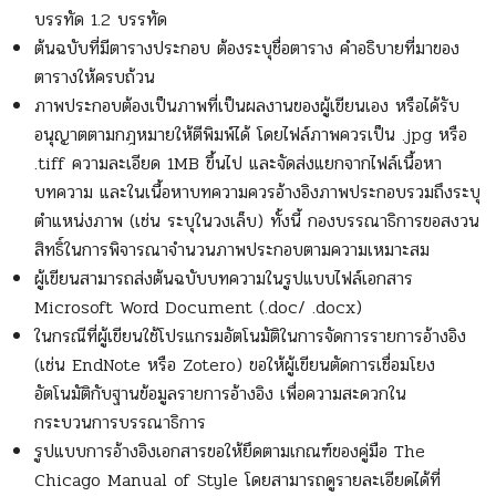
บรรทัด 1.2 บรรทัด
ต้นฉบับที่มีตารางประกอบ ต้องระบุชื่อตาราง คำอธิบายที่มาของ
ตารางให้ครบถ้วน
ภาพประกอบต้องเป็นภาพที่เป็นผลงานของผู้เขียนเอง หรือได้รับ
อนุญาตตามกฎหมายให้ตีพิมพ์ได้ โดยไฟล์ภาพควรเป็น .jpg หรือ
.tiff ความละเอียด 1MB ขึ้นไป และจัดส่งแยกจากไฟล์เนื้อหา
บทความ และในเนื้อหาบทความควรอ้างอิงภาพประกอบรวมถึงระบุ
ตำแหน่งภาพ (เช่น ระบุในวงเล็บ) ทั้งนี้ กองบรรณาธิการขอสงวน
สิทธิ์ในการพิจารณาจำนวนภาพประกอบตามความเหมาะสม
ผู้เขียนสามารถส่งต้นฉบับบทความในรูปแบบไฟล์เอกสาร
Microsoft Word Document (.doc/ .docx)
ในกรณีที่ผู้เขียนใช้โปรแกรมอัตโนมัติในการจัดการรายการอ้างอิง
(เช่น EndNote หรือ Zotero) ขอให้ผู้เขียนตัดการเชื่อมโยง
อัตโนมัติกับฐานข้อมูลรายการอ้างอิง เพื่อความสะดวกใน
กระบวนการบรรณาธิการ
รูปแบบการอ้างอิงเอกสารขอให้ยึดตามเกณฑ์ของคู่มือ The
Chicago Manual of Style โดยสามารถดูรายละเอียดได้ที่