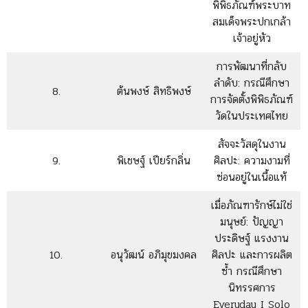
พิพิธภัณฑ์พระบาท
สมเด็จพระปกเกล้า
เจ้าอยู่หัว
การพัฒนาที่กลับ
ลำดับ: กรณีศึกษา
8.
ต้นพงษ์ สิทธิพงษ์
การจัดตั้งพิพิธภัณฑ์
วัดในประเทศไทย
สัจจะวัสดุในงาน
9.
พิเชษฐ์ เปียร์กลิ่น
ศิลปะ: ความงามที่
ซ่อนอยู่ในเนื้อแท้
เมื่อภัณฑารักษ์ไม่ใช่
มนุษย์: ปัญญา
ประดิษฐ์ แรงงาน
10.
อนุวัฒน์ อภิมุขมงคล
ศิลปะ และการผลิต
ซ้ำ กรณีศึกษา
นิทรรศการ
Everyday I Solo