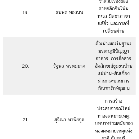
ว่าด้วยเรื่องของ
คาทอลิกจีนโพ้น
19.
ธนพร ทองนพ
ทะเล มิสซาภาษา
แต้จิ๋ว และกาลที่
เปลี่ยนผ่าน
ถั่วเน่าเมอะในฐานะ
มรดกภูมิปัญญา
อาหาร: การสื่อสาร
20.
รัฐพล พรหมมาศ
อัตลักษณ์ชุมชนบ้าน
แม่ปาน–สันเกี๋ยง
ผ่านกระบวนการ
ภัณฑารักษ์ชุมชน
การสร้าง
ประสบการณ์ใหม่
ทางจดหมายเหตุ:
21.
สุจิณา พานิชกุล
บทบาทร่วมสมัยของ
หอจดหมายเหตุแห่ง
ชาติ จันทบุรี