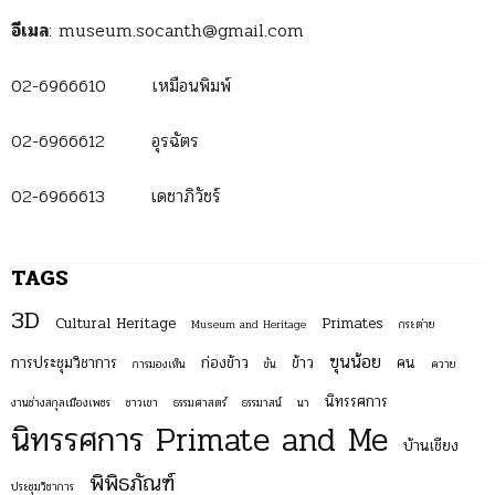
อีเมล
: museum.socanth@gmail.com
02-6966610 เหมือนพิมพ์
02-6966612 อุรฉัตร
02-6966613 เดชาภิวัชร์
TAGS
3D
Cultural Heritage
Primates
Museum and Heritage
กระต่าย
ฃุนน้อย
การประชุมวิชาการ
ก่องข้าว
ข้าว
คน
การมองเห็น
ขัน
ควาย
นิทรรศการ
งานช่างสกุลเมืองเพชร
ชาวเขา
ธรรมศาสตร์
ธรรมาสน์
นา
นิทรรศการ Primate and Me
บ้านเชียง
พิพิธภัณฑ์
ประชุมวิชาการ