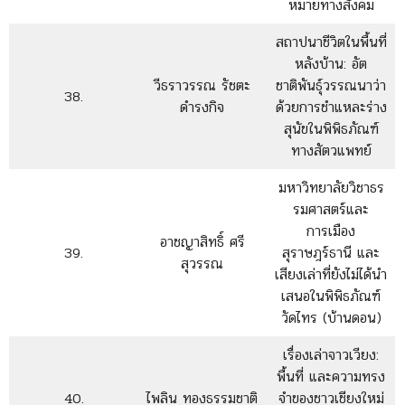
หมายทางสังคม
สถาปนาชีวิตในพื้นที่
หลังบ้าน: อัต
วีธราวรรณ รัชตะ
ชาติพันธุ์วรรณนาว่า
38.
ดำรงกิจ
ด้วยการชำแหละร่าง
สุนัขในพิพิธภัณฑ์
ทางสัตวแพทย์
มหาวิทยาลัยวิชาธร
รมศาสตร์และ
การเมือง
อาชญาสิทธิ์ ศรี
39.
สุราษฎร์ธานี และ
สุวรรณ
เสียงเล่าที่ยังไม่ได้นำ
เสนอในพิพิธภัณฑ์
วัดไทร (บ้านดอน)
เรื่องเล่าจาวเวียง:
พื้นที่ และความทรง
40.
ไพลิน ทองธรรมชาติ
จำของชาวเชียงใหม่