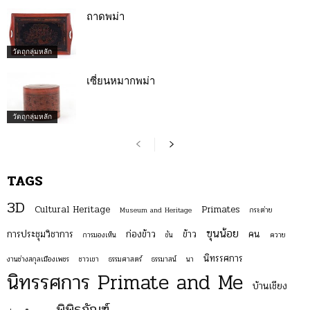
ถาดพม่า
วัตถุกลุ่มหลัก
เซี่ยนหมากพม่า
วัตถุกลุ่มหลัก
TAGS
3D
Cultural Heritage
Primates
Museum and Heritage
กระต่าย
ฃุนน้อย
การประชุมวิชาการ
ก่องข้าว
ข้าว
คน
การมองเห็น
ขัน
ควาย
นิทรรศการ
งานช่างสกุลเมืองเพชร
ชาวเขา
ธรรมศาสตร์
ธรรมาสน์
นา
นิทรรศการ Primate and Me
บ้านเชียง
พิพิธภัณฑ์