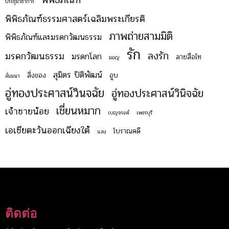
ประชุมวิชาการ
พิพิธภัณฑ์ธรรมศาสตร์เฉลิมพระเกียรติ
ภาพถ่ายสามมิติ
พิพิธภัณฑ์และมรดกวัฒนธรรม
รัก
ลงรัก
มรดกวัฒนธรรม
มรดกโลก
ลายสือไท
มอญ
สุมิตร ปิติพัฒน์
สิ่งของ
อูบ
สัมมนา
อู่ทองประศาสน์วินจฉัย
อู่ทองประศาสน์วินิจฉัย
เชี่ยนหมาก
เจ้าชายน้อย
เบญจรงค์
เพชรบุรี
เอเชียตะวันออกเฉียงใต้
โบราณคดี
แสง
ติดต่อ