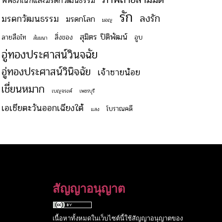
พิพิธภัณฑ์และมรดกวัฒนธรรม
รัก
ลงรัก
มรดกวัฒนธรรม
มรดกโลก
มอญ
สุมิตร ปิติพัฒน์
ลายสือไท
สิ่งของ
อูบ
สัมมนา
อู่ทองประศาสน์วินจฉัย
อู่ทองประศาสน์วินิจฉัย
เจ้าชายน้อย
เชี่ยนหมาก
เบญจรงค์
เพชรบุรี
เอเชียตะวันออกเฉียงใต้
โบราณคดี
แสง
สัญญาอนุญาต
เนื้อหาทั้งหมดในเว็บไซต์นี้ใช้สัญญาอนุญาตของ