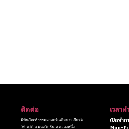
เวลาท
ติดต่อ
เปิดทำกา
พิพิธภัณฑ์ธรรมศาสตร์เฉลิมพระเกียรติ
Mon-Fr
99 ม.18 ถ.พหลโยธิน ต.คลองหนึ่ง