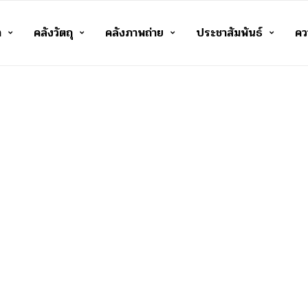
า
คลังวัตถุ
คลังภาพถ่าย
ประชาสัมพันธ์
ควา