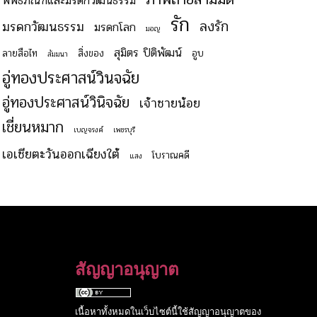
พิพิธภัณฑ์และมรดกวัฒนธรรม
รัก
ลงรัก
มรดกวัฒนธรรม
มรดกโลก
มอญ
สุมิตร ปิติพัฒน์
ลายสือไท
สิ่งของ
อูบ
สัมมนา
อู่ทองประศาสน์วินจฉัย
อู่ทองประศาสน์วินิจฉัย
เจ้าชายน้อย
เชี่ยนหมาก
เบญจรงค์
เพชรบุรี
เอเชียตะวันออกเฉียงใต้
โบราณคดี
แสง
สัญญาอนุญาต
เนื้อหาทั้งหมดในเว็บไซต์นี้ใช้สัญญาอนุญาตของ