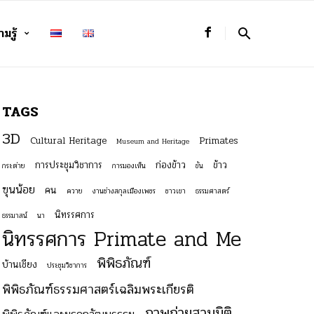
มรู้
TAGS
3D
Cultural Heritage
Primates
Museum and Heritage
การประชุมวิชาการ
ก่องข้าว
ข้าว
กระต่าย
การมองเห็น
ขัน
ฃุนน้อย
คน
ควาย
งานช่างสกุลเมืองเพชร
ชาวเขา
ธรรมศาสตร์
นิทรรศการ
ธรรมาสน์
นา
นิทรรศการ Primate and Me
พิพิธภัณฑ์
บ้านเชียง
ประชุมวิชาการ
พิพิธภัณฑ์ธรรมศาสตร์เฉลิมพระเกียรติ
ภาพถ่ายสามมิติ