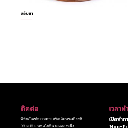
แอ็บยา
เวลาท
ติดต่อ
เปิดทำกา
พิพิธภัณฑ์ธรรมศาสตร์เฉลิมพระเกียรติ
Mon-Fr
99 ม.18 ถ.พหลโยธิน ต.คลองหนึ่ง