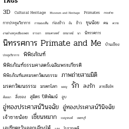
TAGS
3D
Cultural Heritage
Primates
Museum and Heritage
กระต่าย
ฃุนน้อย
การประชุมวิชาการ
ก่องข้าว
ข้าว
คน
การมองเห็น
ขัน
ควาย
นิทรรศการ
งานช่างสกุลเมืองเพชร
ชาวเขา
ธรรมศาสตร์
ธรรมาสน์
นา
นิทรรศการ Primate and Me
บ้านเชียง
พิพิธภัณฑ์
ประชุมวิชาการ
พิพิธภัณฑ์ธรรมศาสตร์เฉลิมพระเกียรติ
ภาพถ่ายสามมิติ
พิพิธภัณฑ์และมรดกวัฒนธรรม
รัก
ลงรัก
มรดกวัฒนธรรม
มรดกโลก
ลายสือไท
มอญ
สุมิตร ปิติพัฒน์
สิ่งของ
อูบ
สัมมนา
อู่ทองประศาสน์วินจฉัย
อู่ทองประศาสน์วินิจฉัย
เชี่ยนหมาก
เจ้าชายน้อย
เบญจรงค์
เพชรบุรี
เอเชียตะวันออกเฉียงใต้
โบราณคดี
แสง