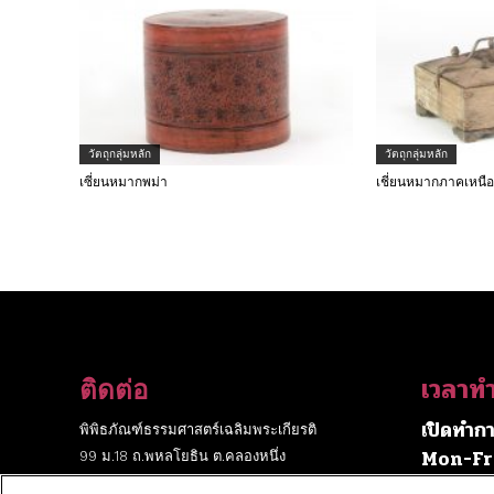
วัตถุกลุ่มหลัก
วัตถุกลุ่มหลัก
เซี่ยนหมากพม่า
เชี่ยนหมากภาคเหนื
เวลาท
ติดต่อ
เปิดทำกา
พิพิธภัณฑ์ธรรมศาสตร์เฉลิมพระเกียรติ
Mon-Fr
99 ม.18 ถ.พหลโยธิน ต.คลองหนึ่ง
9:00 - 
อ.คลองหลวง จ.ปทุมธานี 12121