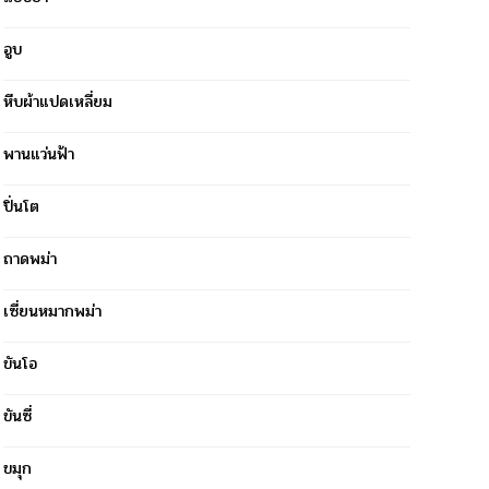
อูบ
หีบผ้าแปดเหลี่ยม
พานแว่นฟ้า
ปิ่นโต
ถาดพม่า
เซี่ยนหมากพม่า
ขันโอ
ขันซี่
ขมุก