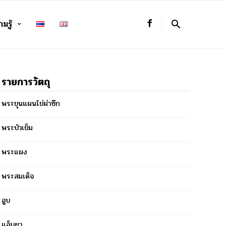
มรู้
รายการวัตถุ
พระขุนแผนไข่ผ่าซีก
พระบัวเข็ม
พระแผง
พระสมเด็จ
อูบ
แอ็บยา