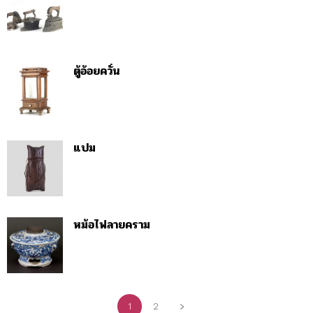
ตู้อ้อยควั่น
แปม
หม้อไฟลายคราม
1
2