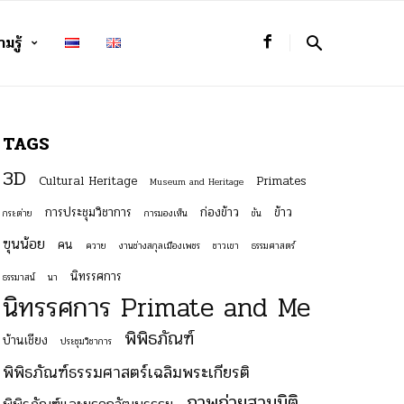
มรู้
TAGS
3D
Cultural Heritage
Primates
Museum and Heritage
การประชุมวิชาการ
ก่องข้าว
ข้าว
กระต่าย
การมองเห็น
ขัน
ฃุนน้อย
คน
ควาย
งานช่างสกุลเมืองเพชร
ชาวเขา
ธรรมศาสตร์
นิทรรศการ
ธรรมาสน์
นา
นิทรรศการ Primate and Me
พิพิธภัณฑ์
บ้านเชียง
ประชุมวิชาการ
พิพิธภัณฑ์ธรรมศาสตร์เฉลิมพระเกียรติ
ภาพถ่ายสามมิติ