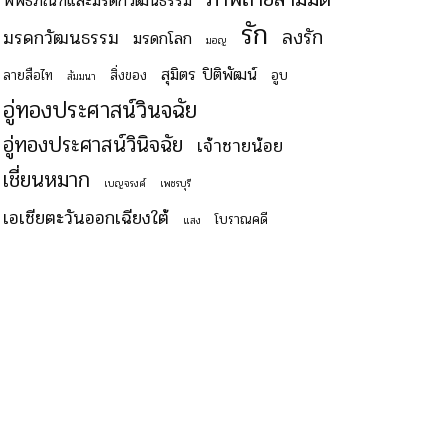
พิพิธภัณฑ์และมรดกวัฒนธรรม
รัก
ลงรัก
มรดกวัฒนธรรม
มรดกโลก
มอญ
สุมิตร ปิติพัฒน์
ลายสือไท
สิ่งของ
อูบ
สัมมนา
อู่ทองประศาสน์วินจฉัย
อู่ทองประศาสน์วินิจฉัย
เจ้าชายน้อย
เชี่ยนหมาก
เบญจรงค์
เพชรบุรี
เอเชียตะวันออกเฉียงใต้
โบราณคดี
แสง