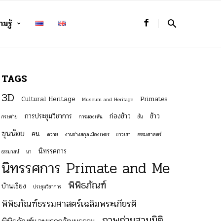
มรู้
TAGS
3D
Cultural Heritage
Primates
Museum and Heritage
การประชุมวิชาการ
ก่องข้าว
ข้าว
กระต่าย
การมองเห็น
ขัน
ฃุนน้อย
คน
ควาย
งานช่างสกุลเมืองเพชร
ชาวเขา
ธรรมศาสตร์
นิทรรศการ
ธรรมาสน์
นา
นิทรรศการ Primate and Me
พิพิธภัณฑ์
บ้านเชียง
ประชุมวิชาการ
พิพิธภัณฑ์ธรรมศาสตร์เฉลิมพระเกียรติ
ภาพถ่ายสามมิติ