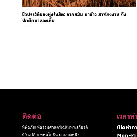
ชีวประวัติของทุ่งรังสิต: จากสมัน นาข้าว สาวโรงงาน ถึง
นักศึกษาและเหี้ย
เวลาท
ติดต่อ
เปิดทำกา
พิพิธภัณฑ์ธรรมศาสตร์เฉลิมพระเกียรติ
Mon-Fr
99 ม.18 ถ.พหลโยธิน ต.คลองหนึ่ง