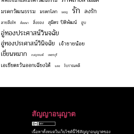
พิพิธภัณฑ์และมรดกวัฒนธรรม
รัก
ลงรัก
มรดกวัฒนธรรม
มรดกโลก
มอญ
สุมิตร ปิติพัฒน์
ลายสือไท
สิ่งของ
อูบ
สัมมนา
อู่ทองประศาสน์วินจฉัย
อู่ทองประศาสน์วินิจฉัย
เจ้าชายน้อย
เชี่ยนหมาก
เบญจรงค์
เพชรบุรี
เอเชียตะวันออกเฉียงใต้
โบราณคดี
แสง
สัญญาอนุญาต
เนื้อหาทั้งหมดในเว็บไซต์นี้ใช้สัญญาอนุญาตของ