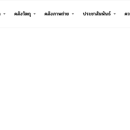
า
คลังวัตถุ
คลังภาพถ่าย
ประชาสัมพันธ์
ควา