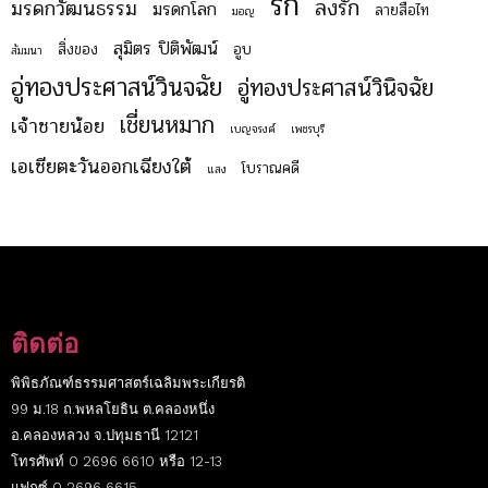
รัก
ลงรัก
มรดกวัฒนธรรม
มรดกโลก
ลายสือไท
มอญ
สุมิตร ปิติพัฒน์
สิ่งของ
อูบ
สัมมนา
อู่ทองประศาสน์วินจฉัย
อู่ทองประศาสน์วินิจฉัย
เชี่ยนหมาก
เจ้าชายน้อย
เบญจรงค์
เพชรบุรี
เอเชียตะวันออกเฉียงใต้
โบราณคดี
แสง
ติดต่อ
พิพิธภัณฑ์ธรรมศาสตร์เฉลิมพระเกียรติ
99 ม.18 ถ.พหลโยธิน ต.คลองหนึ่ง
อ.คลองหลวง จ.ปทุมธานี 12121
โทรศัพท์ 0 2696 6610 หรือ 12-13
แฟกซ์ 0 2696 6615