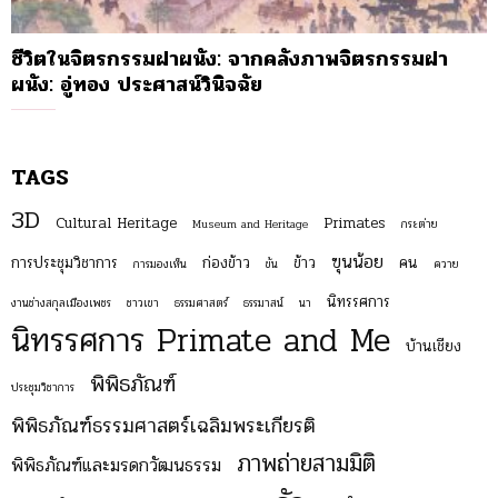
ชีวิตในจิตรกรรมฝาผนัง: จากคลังภาพจิตรกรรมฝา
ผนัง: อู่ทอง ประศาสน์วินิจฉัย
TAGS
3D
Cultural Heritage
Primates
Museum and Heritage
กระต่าย
ฃุนน้อย
การประชุมวิชาการ
ก่องข้าว
ข้าว
คน
การมองเห็น
ขัน
ควาย
นิทรรศการ
งานช่างสกุลเมืองเพชร
ชาวเขา
ธรรมศาสตร์
ธรรมาสน์
นา
นิทรรศการ Primate and Me
บ้านเชียง
พิพิธภัณฑ์
ประชุมวิชาการ
พิพิธภัณฑ์ธรรมศาสตร์เฉลิมพระเกียรติ
ภาพถ่ายสามมิติ
พิพิธภัณฑ์และมรดกวัฒนธรรม