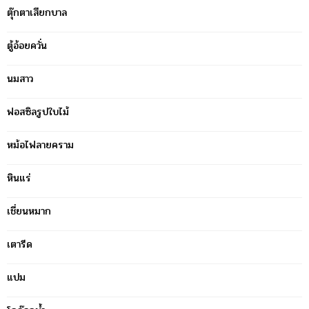
ตุ๊กตาเสียกบาล
ตู้อ้อยควั่น
นมสาว
ฟอสซิลรูปใบไม้
หม้อไฟลายคราม
หินแร่
เชี่ยนหมาก
เตารีด
แปม