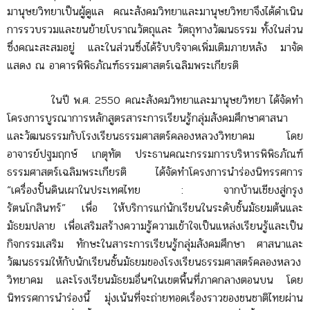
มานุษยวิทยาเป็นผู้ดูแล คณะสังคมวิทยาและมานุษยวิทยาจึงได้ดำเนิน
การรวบรวมและขนย้ายโบราณวัตถุและ วัตถุทางวัฒนธรรม ทั้งในส่วน
ซึ่งคณะสะสมอยู่ และในส่วนซึ่งได้รับบริจาคเพิ่มเติมภายหลัง มาจัด
แสดง ณ อาคารพิพิธภัณฑ์ธรรมศาสตร์เฉลิมพระเกียรติ
ในปี พ.ศ. 2550 คณะสังคมวิทยาและมานุษยวิทยา ได้จัดทำ
โครงการบูรณาการหลักสูตรสาระการเรียนรู้กลุ่มสังคมศึกษาศาสนา
และวัฒนธรรมกับโรงเรียนธรรมศาสตร์คลองหลวงวิทยาคม โดย
อาจารย์ปฐมฤกษ์ เกตุทัต ประธานคณะกรรมการบริหารพิพิธภัณฑ์
ธรรมศาสตร์เฉลิมพระเกียรติ ได้จัดทำโครงการนำร่องนิทรรศการ
“เครื่องปั้นดินเผาในประเทศไทย : จากบ้านเชียงสู่กรุง
รัตนโกสินทร์” เพื่อ ให้บริการแก่นักเรียนในระดับชั้นมัธยมต้นและ
มัธยมปลาย เพื่อเสริมสร้างความรู้ความเข้าใจเป็นแหล่งเรียนรู้และเป็น
กิจกรรมเสริม ทักษะในสาระการเรียนรู้กลุ่มสังคมศึกษา ศาสนาและ
วัฒนธรรมให้กับนักเรียนชั้นมัธยมของโรงเรียนธรรมศาสตร์คลองหลวง
วิทยาคม และโรงเรียนมัธยมอื่นๆในเขตพื้นที่ภาคกลางตอนบน โดย
นิทรรศการนำร่องนี้ มุ่งเน้นที่จะถ่ายทอดเรื่องราวของชนชาติไทยผ่าน