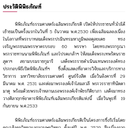
ประวัติพิพิธภัณฑ์
พิพิธภัณฑ์ธรรมศาสตร์เฉลิมพระเกียรติ เปิดให้ประชาชนทั่วไปได้
เข้าชมเป็นครั้งแรกในวันที่ 5 ธันวาคม พ.ศ.2530 เพื่อเฉลิมฉลองเนื่อง
ในโอกาสที่พระบาทสมเด็จพระปรมินทรมหาภูมิพลอดุลยเดช ทรง
เจริญพระชนมพรรษาครบรอบ 60 พรรษา โดยทรงพระกรุณา
พระราชทานนามพิพิธภัณฑ์ และโปรดเกล้าฯ ให้สมเด็จพระเทพรัตนราช
สุดาฯ สยามบรมราชกุมารี เสด็จพระราชดำเนินแทนพระองค์ทรง
ประกอบพิธีเปิดพิพิธภัณฑ์ฯ ซึ่งตั้งแสดงที่อาคารวิจัยและบริการทาง
วิชาการ มหาวิทยาลัยธรรมศาสตร์ ศูนย์รังสิต เมื่อวันอังคารที่ 29
มีนาคม พ.ศ. 2531 และต่อมาพระองค์เจ้าโสมสวลี พระวรราชาทินัดดา
มาตุ พร้อมด้วยพระเจ้าหลานเธอพระองค์เจ้าพัชรกิติยาภา เสด็จมาทรง
วางศิลาฤกษ์อาคารพิพิธภัณฑ์เฉลิมพระเกียรติแห่งนี้ เมื่อวันพุธที่ 19
กันยายน พ.ศ.2533
พิพิธภัณฑ์ธรรมศาสตร์เฉลิมพระเกียรติเป็นโครงการซึ่งริเริ่มโดย
คณะสังคมวิทยาและมานุษยวิทยา ตั้งแต่ปี พ.ศ. 2529 สืบเนื่องจาก