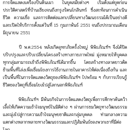
การจัดแสดงเครื่องปั้นดินเผา ในยุคสมัยต่างๆ เริ่มตั้งแต่ยุคก่อน
ประวัติศาสตร์ที่บ้านเชียงจนถึงกรุงรัตนโกสินทร์ ซึ่งสะท้อนการดำเนิน
ชีวิต ความเชื่อ และการติดต่อแลกเปลี่ยนทางวัฒนธรรมได้เป็นอย่างดี
และเปิดให้บริการตั้งแต่วันที่ 15 กุมภาพันธ์ 2551 จนถึงประมาณเดือน
มิถุนายน 2551
ปี พ.ศ.2554 หลังเกิดอุทกภัยครั้งใหญ่ พิพิธภัณฑ์ฯ จึงได้ปิด
ปรับปรุงและปรับเปลี่ยนโครงสร้างทางกายภาพใหม่ มุ่งหมายให้บุคคล
ทุกกลุ่มสามารถเข้าถึงพิพิธภัณฑ์ได้มากขึ้น โดยสร้างทางลาดยาวตัด
ข้ามพื้นที่โล่งเพื่อเชื่อมโยงการใช้งานภายในอาคารให้ต่อเนื่องถึงกัน และ
เป็นพื้นที่ในการจัดแสดงวัตถุของพิพิธภัณฑ์ฯ ไปพร้อม ๆ กับการเรียนรู้
ชีวิตของวัตถุที่เชื่อมโยงไปสู่โลกนอกพิพิธภัณฑ์
พิพิธภัณฑ์ฯ มีพันธกิจในการจัดแสดงวัตถุเพื่อการศึกษาค้นคว้า
เอื้อให้เกิดความเข้าใจมนุษย์ในมิติต่าง ๆ ผ่านการชมวัตถุทางวัฒนธรรม
และมุ่งไปสู่การความเข้าใจมนุษยชาติและกลุ่มบุคคล ท่ามกลางความ
แตกต่างหลากหลายทางวัฒนธรรมและปฏิสัมพันธ์ของพวกเขาที่มีต่อ
โลก