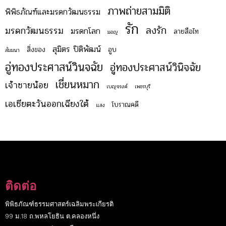
ภาพถ่ายสามมิติ
พิพิธภัณฑ์และมรดกวัฒนธรรม
รัก
ลงรัก
มรดกวัฒนธรรม
มรดกโลก
ลายสือไท
มอญ
สุมิตร ปิติพัฒน์
สิ่งของ
อูบ
สัมมนา
อู่ทองประศาสน์วินจฉัย
อู่ทองประศาสน์วินิจฉัย
เชี่ยนหมาก
เจ้าชายน้อย
เบญจรงค์
เพชรบุรี
เอเชียตะวันออกเฉียงใต้
โบราณคดี
แสง
ติดต่อ
พิพิธภัณฑ์ธรรมศาสตร์เฉลิมพระเกียรติ
99 ม.18 ถ.พหลโยธิน ต.คลองหนึ่ง