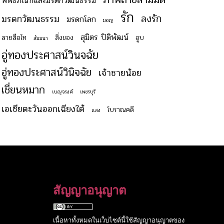
พิพิธภัณฑ์และมรดกวัฒนธรรม
รัก
ลงรัก
มรดกวัฒนธรรม
มรดกโลก
มอญ
สุมิตร ปิติพัฒน์
ลายสือไท
สิ่งของ
อูบ
สัมมนา
อู่ทองประศาสน์วินจฉัย
อู่ทองประศาสน์วินิจฉัย
เจ้าชายน้อย
เชี่ยนหมาก
เบญจรงค์
เพชรบุรี
เอเชียตะวันออกเฉียงใต้
โบราณคดี
แสง
สัญญาอนุญาต
เนื้อหาทั้งหมดในเว็บไซต์นี้ใช้สัญญาอนุญาตของ