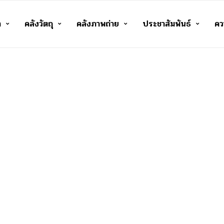
า
คลังวัตถุ
คลังภาพถ่าย
ประชาสัมพันธ์
ควา