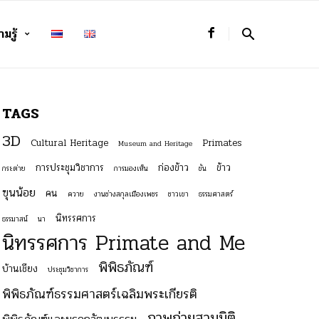
มรู้
TAGS
3D
Cultural Heritage
Primates
Museum and Heritage
การประชุมวิชาการ
ก่องข้าว
ข้าว
กระต่าย
การมองเห็น
ขัน
ฃุนน้อย
คน
ควาย
งานช่างสกุลเมืองเพชร
ชาวเขา
ธรรมศาสตร์
นิทรรศการ
ธรรมาสน์
นา
นิทรรศการ Primate and Me
พิพิธภัณฑ์
บ้านเชียง
ประชุมวิชาการ
พิพิธภัณฑ์ธรรมศาสตร์เฉลิมพระเกียรติ
ภาพถ่ายสามมิติ