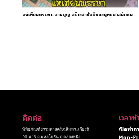
แห่เทียนพรรษา: งานบุญ สร้างสามัคคีของพุทธศาสนิกชน
เวลาท
ติดต่อ
เปิดทำกา
พิพิธภัณฑ์ธรรมศาสตร์เฉลิมพระเกียรติ
Mon-Fr
99 ม.18 ถ.พหลโยธิน ต.คลองหนึ่ง